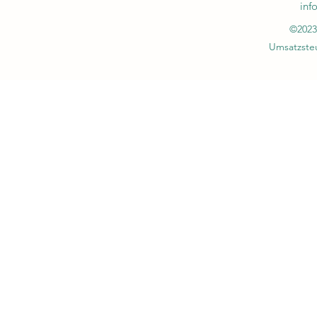
inf
©2023
Umsatzsteu