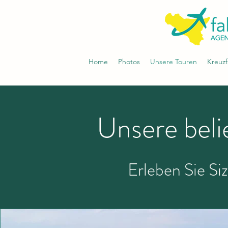
Home
Photos
Unsere Touren
Kreuzf
Unsere beli
Erleben Sie Siz