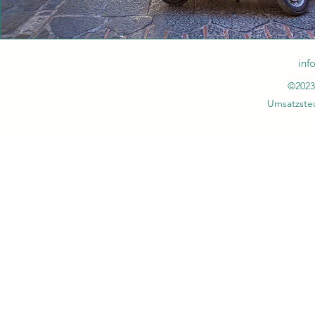
inf
©2023
Umsatzsteu