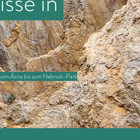
isse in
vom Ätna bis zum Nebrodi-Park