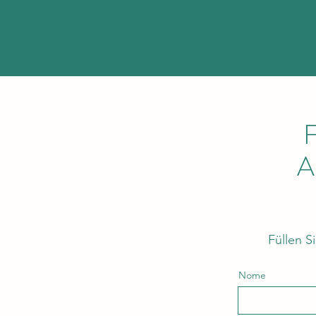
F
A
Füllen S
Nome