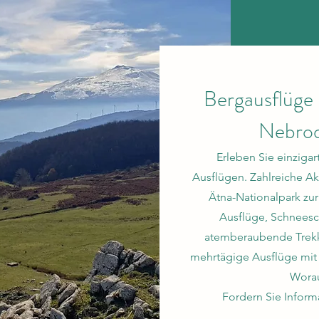
Bergausflüge 
Nebrod
Erleben Sie einzigar
Ausflügen. Zahlreiche Ak
Ätna-Nationalpark zu
Ausflüge, Schnees
atemberaubende Trekki
mehrtägige Ausflüge mit 
Worau
Fordern Sie Informa