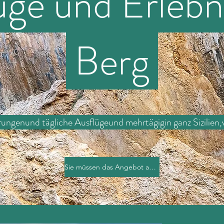
ge und Erlebn
Berg
rungen
und tägliche Ausflüge
und mehrtägig
in ganz Sizilien,
Sie müssen das Angebot anfordern...